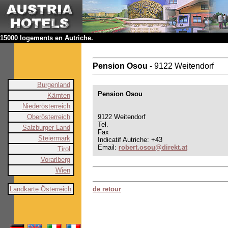
15000 logements en Autriche.
Pension Osou
- 9122 Weitendorf
Burgenland
Pension Osou
Kärnten
Niederösterreich
Oberösterreich
9122 Weitendorf
Tel.
Salzburger Land
Fax
Steiermark
Indicatif Autriche: +43
Email:
robert.osou@direkt.at
Tirol
Vorarlberg
Wien
Landkarte Österreich
de retour