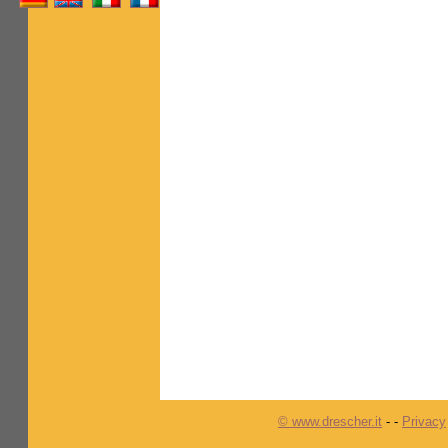
© www.drescher.it
-
-
Privacy