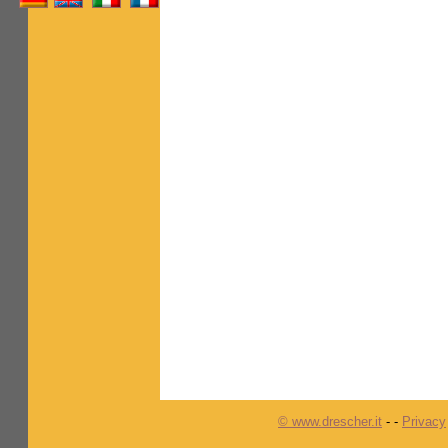
© www.drescher.it
-
-
Privacy