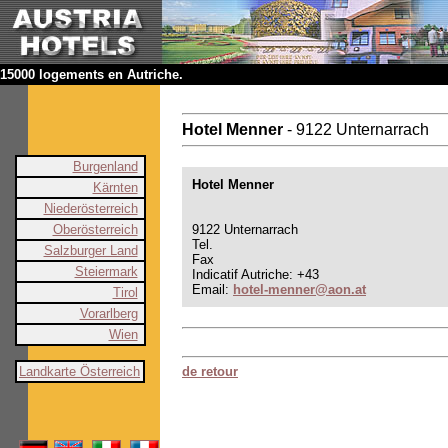
15000 logements en Autriche.
Hotel Menner
- 9122 Unternarrach
Burgenland
Hotel Menner
Kärnten
Niederösterreich
Oberösterreich
9122 Unternarrach
Tel.
Salzburger Land
Fax
Steiermark
Indicatif Autriche: +43
Email:
hotel-menner@aon.at
Tirol
Vorarlberg
Wien
Landkarte Österreich
de retour