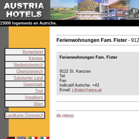
15000 logements en Autriche.
Ferienwohnungen Fam. Fister
- 91
Burgenland
Ferienwohnungen Fam. Fister
Kärnten
Niederösterreich
Oberösterreich
9122 St. Kanzian
Tel.
Salzburger Land
Fax
Steiermark
Indicatif Autriche: +43
Email:
j-fister@gmx.at
Tirol
Vorarlberg
Wien
Landkarte Österreich
de retour