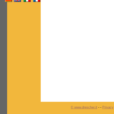
© www.drescher.it
-
-
Privacy