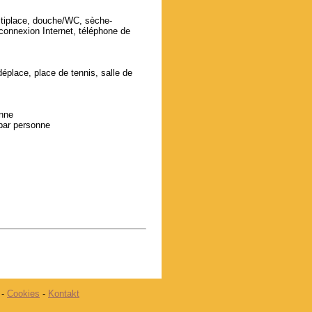
ltiplace, douche/WC, sèche-
connexion Internet, téléphone de
éplace, place de tennis, salle de
nne
par personne
-
Cookies
-
Kontakt