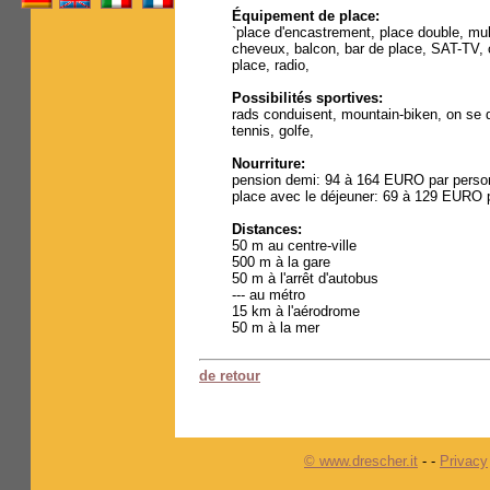
Équipement de place:
`place d'encastrement, place double, mu
cheveux, balcon, bar de place, SAT-TV, 
place, radio,
Possibilités sportives:
rads conduisent, mountain-biken, on se d
tennis, golfe,
Nourriture:
pension demi: 94 à 164 EURO par perso
place avec le déjeuner: 69 à 129 EURO 
Distances:
50 m au centre-ville
500 m à la gare
50 m à l'arrêt d'autobus
--- au métro
15 km à l'aérodrome
50 m à la mer
de retour
© www.drescher.it
-
-
Privacy