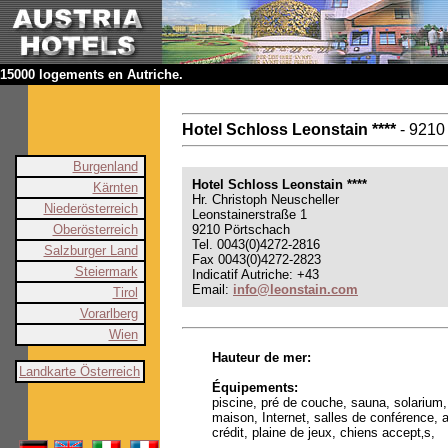
15000 logements en Autriche.
Hotel Schloss Leonstain ****
- 9210
Burgenland
Hotel Schloss Leonstain ****
Kärnten
Hr. Christoph Neuscheller
Niederösterreich
Leonstainerstraße 1
Oberösterreich
9210 Pörtschach
Tel. 0043(0)4272-2816
Salzburger Land
Fax 0043(0)4272-2823
Steiermark
Indicatif Autriche: +43
Email:
info@leonstain.com
Tirol
Vorarlberg
Wien
Hauteur de mer:
Landkarte Österreich
Équipements:
piscine, pré de couche, sauna, solarium
maison, Internet, salles de conférence, 
crédit, plaine de jeux, chiens accept‚s,