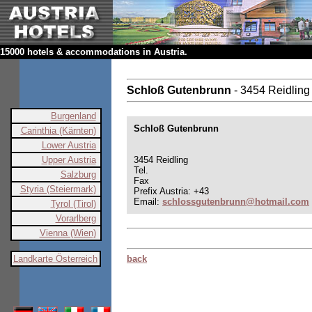
15000 hotels & accommodations in Austria.
Schloß Gutenbrunn
- 3454 Reidling
Burgenland
Schloß Gutenbrunn
Carinthia (Kärnten)
Lower Austria
Upper Austria
3454 Reidling
Tel.
Salzburg
Fax
Styria (Steiermark)
Prefix Austria: +43
Email:
schlossgutenbrunn@hotmail.com
Tyrol (Tirol)
Vorarlberg
Vienna (Wien)
Landkarte Österreich
back