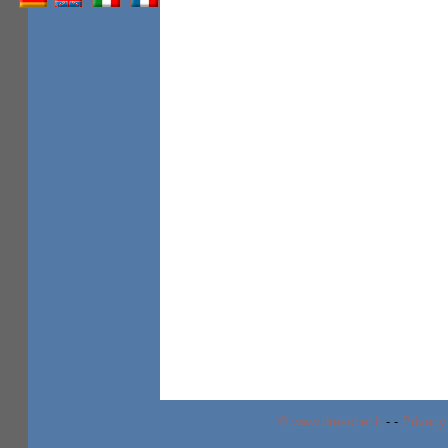
© www.drescher.it
-
-
Privacy