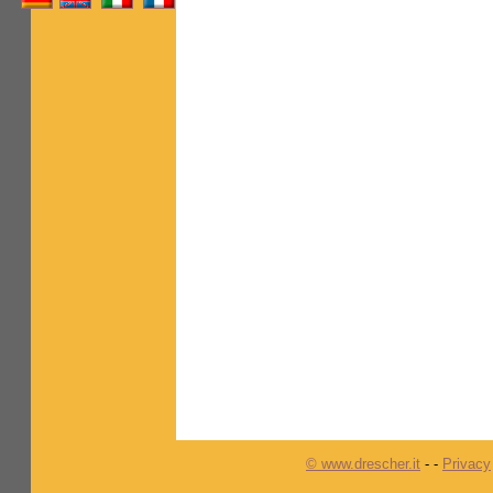
© www.drescher.it
-
-
Privacy