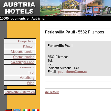
15000 logements en Autriche.
Ferienvilla Pauli
- 5532 Filzmoos
Burgenland
Ferienvilla Pauli
Kärnten
Niederösterreich
Oberösterreich
5532 Filzmoos
Tel.
Salzburger Land
Fax
Steiermark
Indicatif Autriche: +43
Email:
paul.ebner@aon.at
Tirol
Vorarlberg
Wien
Landkarte Österreich
de retour