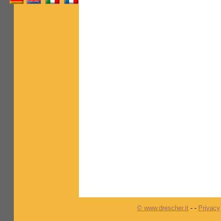
© www.drescher.it
-
-
Privacy