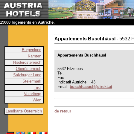
15000 logements en Autriche.
Appartements Buschhäusl
- 5532 
Burgenland
Appartements Buschhäusl
Kärnten
Niederösterreich
Oberösterreich
5532 Filzmoos
Tel.
Salzburger Land
Fax
Steiermark
Indicatif Autriche: +43
Email:
buschhaeusl@direkt.at
Tirol
Vorarlberg
Wien
Landkarte Österreich
de retour