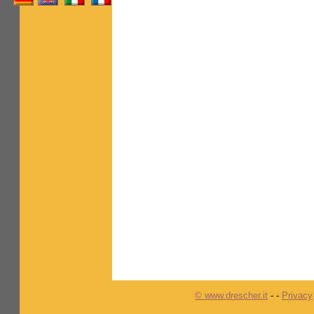
© www.drescher.it
-
-
Privacy