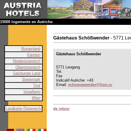
15000 logements en Autriche.
Gästehaus Schößwender
- 5771 L
Burgenland
Gästehaus Schößwender
Kärnten
Niederösterreich
Oberösterreich
5771 Leogang
Tel.
Salzburger Land
Fax
Steiermark
Indicatif Autriche: +43
Email:
schoesswender@lion.cc
Tirol
Vorarlberg
Wien
Landkarte Österreich
de retour