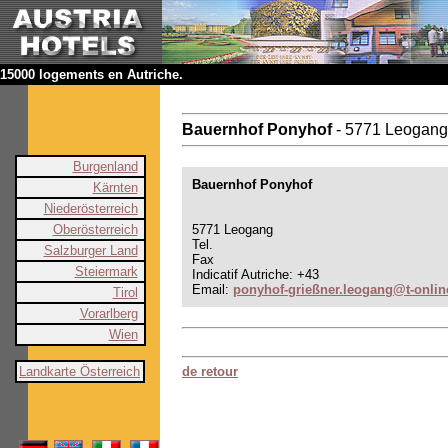
15000 logements en Autriche.
Bauernhof Ponyhof
- 5771 Leogang
Burgenland
Bauernhof Ponyhof
Kärnten
Niederösterreich
Oberösterreich
5771 Leogang
Tel.
Salzburger Land
Fax
Steiermark
Indicatif Autriche: +43
Email:
ponyhof-grießner.leogang@t-onlin
Tirol
Vorarlberg
Wien
Landkarte Österreich
de retour