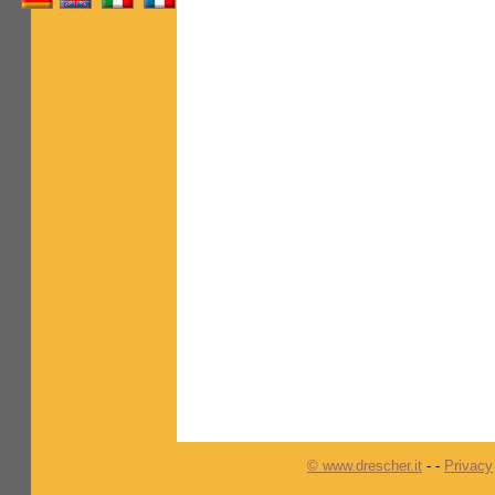
© www.drescher.it
-
-
Privacy