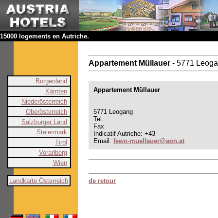
15000 logements en Autriche.
Appartement Müllauer
- 5771 Leog
Burgenland
Appartement Müllauer
Kärnten
Niederösterreich
Oberösterreich
5771 Leogang
Tel.
Salzburger Land
Fax
Steiermark
Indicatif Autriche: +43
Email:
fewo-muellauer@aon.at
Tirol
Vorarlberg
Wien
Landkarte Österreich
de retour