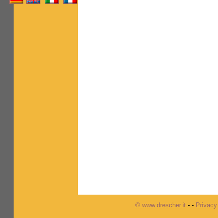
© www.drescher.it
-
-
Privacy