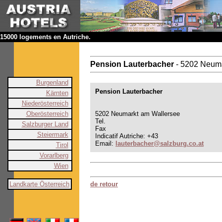
15000 logements en Autriche.
Pension Lauterbacher
- 5202 Neum
Burgenland
Pension Lauterbacher
Kärnten
Niederösterreich
Oberösterreich
5202 Neumarkt am Wallersee
Tel.
Salzburger Land
Fax
Steiermark
Indicatif Autriche: +43
Email:
lauterbacher@salzburg.co.at
Tirol
Vorarlberg
Wien
Landkarte Österreich
de retour