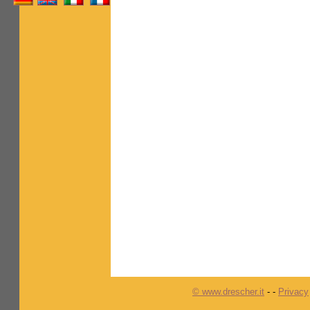
© www.drescher.it
-
-
Privacy