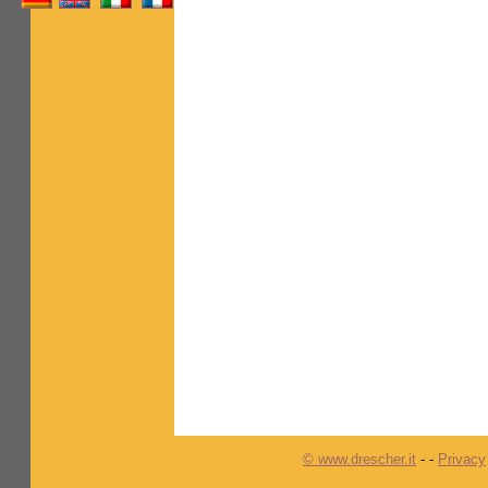
© www.drescher.it
-
-
Privacy