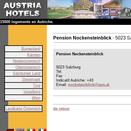
15000 logements en Autriche.
Pension Nockensteinblick
- 5023 S
Burgenland
Pension Nockensteinblick
Kärnten
Niederösterreich
Oberösterreich
5023 Salzburg
Tel.
Salzburger Land
Fax
Steiermark
Indicatif Autriche: +43
Email:
nocksteinblick@aon.at
Tirol
Vorarlberg
Wien
Landkarte Österreich
de retour