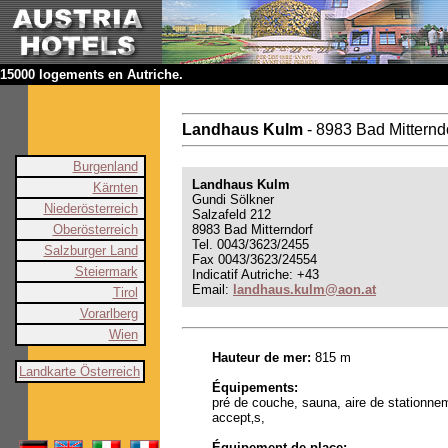
15000 logements en Autriche.
Landhaus Kulm
- 8983 Bad Mitternd
Burgenland
Landhaus Kulm
Kärnten
Gundi Sölkner
Niederösterreich
Salzafeld 212
Oberösterreich
8983 Bad Mitterndorf
Tel. 0043/3623/2455
Salzburger Land
Fax 0043/3623/24554
Steiermark
Indicatif Autriche: +43
Email:
landhaus.kulm@aon.at
Tirol
Vorarlberg
Wien
Hauteur de mer:
815 m
Landkarte Österreich
Équipements:
pré de couche, sauna, aire de stationnem
accept‚s,
Équipement de place: