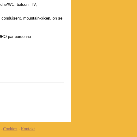
uche/WC, balcon, TV,
ds conduisent, mountain-biken, on se
,
EURO par personne
-
Cookies
-
Kontakt