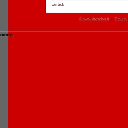
zurück
© www.drescher.it
-
-
Privacy
erledigt!