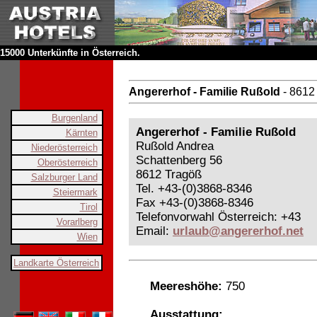
15000 Unterkünfte in Österreich.
Angererhof - Familie Rußold
- 8612
Burgenland
Angererhof - Familie Rußold
Kärnten
Rußold Andrea
Niederösterreich
Schattenberg 56
Oberösterreich
8612 Tragöß
Salzburger Land
Tel. +43-(0)3868-8346
Steiermark
Fax +43-(0)3868-8346
Tirol
Telefonvorwahl Österreich: +43
Vorarlberg
Email:
urlaub@angererhof.net
Wien
Landkarte Österreich
Meereshöhe:
750
Ausstattung: