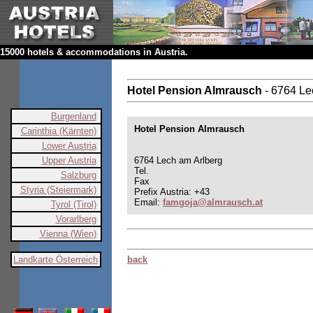
15000 hotels & accommodations in Austria.
Hotel Pension Almrausch
- 6764 Le
Burgenland
Hotel Pension Almrausch
Carinthia (Kärnten)
Lower Austria
Upper Austria
6764 Lech am Arlberg
Tel.
Salzburg
Fax
Styria (Steiermark)
Prefix Austria: +43
Email:
famgoja@almrausch.at
Tyrol (Tirol)
Vorarlberg
Vienna (Wien)
Landkarte Österreich
back