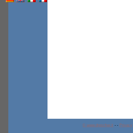
© www.drescher.it
-
-
Privacy