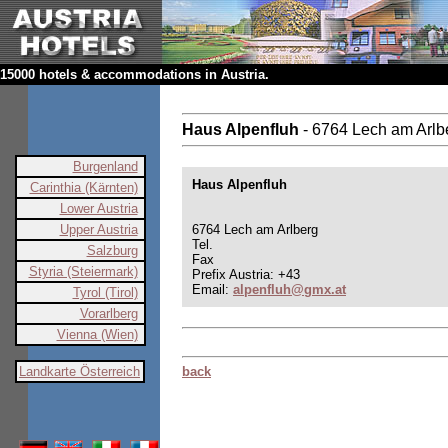
15000 hotels & accommodations in Austria.
Haus Alpenfluh
- 6764 Lech am Arlb
Burgenland
Haus Alpenfluh
Carinthia (Kärnten)
Lower Austria
Upper Austria
6764 Lech am Arlberg
Tel.
Salzburg
Fax
Styria (Steiermark)
Prefix Austria: +43
Email:
alpenfluh@gmx.at
Tyrol (Tirol)
Vorarlberg
Vienna (Wien)
Landkarte Österreich
back