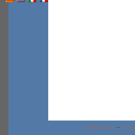
© www.drescher.it
-
-
Privacy