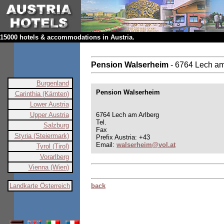
15000 hotels & accommodations in Austria.
Pension Walserheim
- 6764 Lech am
Burgenland
Pension Walserheim
Carinthia (Kärnten)
Lower Austria
Upper Austria
6764 Lech am Arlberg
Tel.
Salzburg
Fax
Styria (Steiermark)
Prefix Austria: +43
Email:
walserheim@vol.at
Tyrol (Tirol)
Vorarlberg
Vienna (Wien)
Landkarte Österreich
back