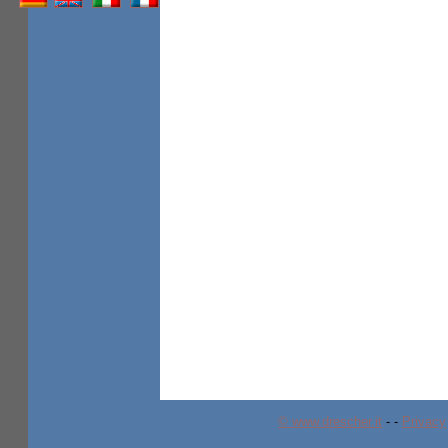
© www.drescher.it
-
-
Privacy