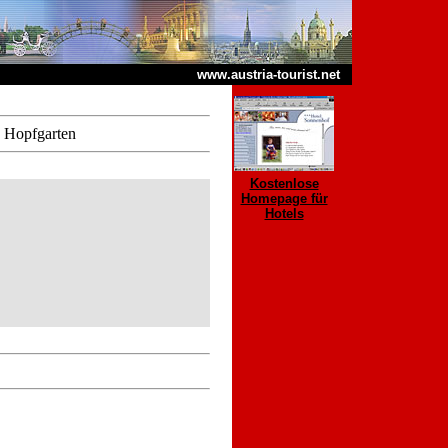
www.austria-tourist.net
1 Hopfgarten
Kostenlose
Homepage für
Hotels