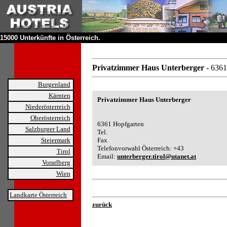
15000 Unterkünfte in Österreich.
Privatzimmer Haus Unterberger
- 636
Burgenland
Kärnten
Privatzimmer Haus Unterberger
Niederösterreich
Oberösterreich
6361 Hopfgarten
Salzburger Land
Tel.
Steiermark
Fax
Telefonvorwahl Österreich: +43
Tirol
Email:
unterberger.tirol@utanet.at
Vorarlberg
Wien
Landkarte Österreich
zurück