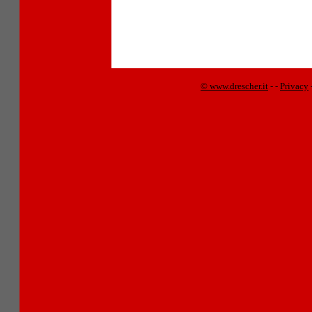
© www.drescher.it
-
-
Privacy