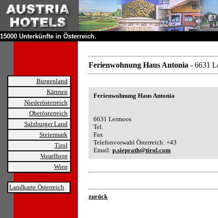
15000 Unterkünfte in Österreich.
Ferienwohnung Haus Antonia
- 6631 
Burgenland
Kärnten
Ferienwohnung Haus Antonia
Niederösterreich
Oberösterreich
6631 Lermoos
Salzburger Land
Tel.
Steiermark
Fax
Telefonvorwahl Österreich: +43
Tirol
Email:
p.sieprath@tirol.com
Vorarlberg
Wien
Landkarte Österreich
zurück