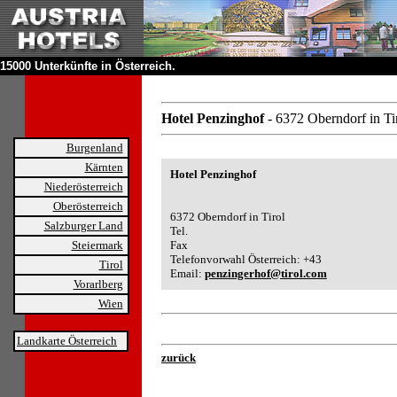
15000 Unterkünfte in Österreich.
Hotel Penzinghof
- 6372 Oberndorf in Ti
Burgenland
Kärnten
Hotel Penzinghof
Niederösterreich
Oberösterreich
6372 Oberndorf in Tirol
Salzburger Land
Tel.
Steiermark
Fax
Telefonvorwahl Österreich: +43
Tirol
Email:
penzingerhof@tirol.com
Vorarlberg
Wien
Landkarte Österreich
zurück