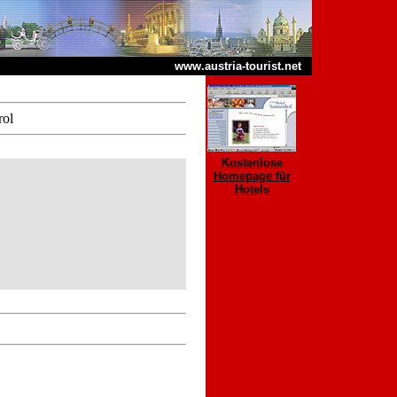
www.austria-tourist.net
rol
Kostenlose
Homepage für
Hotels